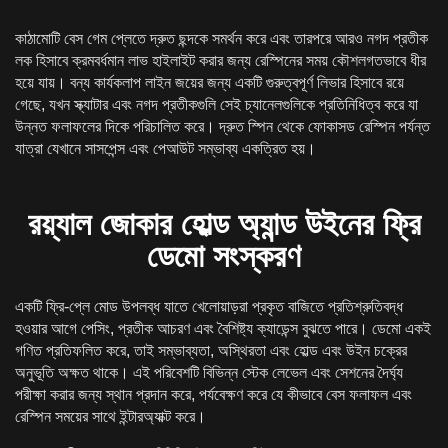
কাঠামোটি বেস গেম প্লেতে দ্রুত ছন্দকে সমর্থন করে এবং তারপরে আরও নগদ প্রতীক
লক হিসাবে ক্রমবর্ধমান লাভ হাইলাইট করার জন্য রেস্পিনের সময় কৌশলগতভাবে ধীর
হয়ে যায়। বন্য কার্যকলাপ লাইন জয়ের জন্য একটি গুরুত্বপূর্ণ লিভার হিসাবে রয়ে
গেছে, যখন স্ক্যাটার এবং নগদ প্রতীকগুলি সেই চ্যানেলগুলিকে প্রতিনিধিত্ব করে যা
উন্নত ফলাফলের দিকে পরিচালিত করে। দ্রুত স্পিন থেকে ফোকাসড রেস্পিন পর্যন্ত
যাত্রা যেখানে সাসপেন্স এবং পেআউট সম্ভাব্য একত্রিত হয়।
রয়্যাল জোকার হোল্ড অ্যান্ড উইনের ফ্রি
ডেমো সংস্করণ
একটি ফ্রি-প্লে মোড উপলব্ধ যাতে খেলোয়াড়রা প্রকৃত বাজিতে প্রতিশ্রুতিবদ্ধ
হওয়ার আগে পেসিং, প্রতীক আচরণ এবং বৈশিষ্ট্য ক্যাডেন্স বুঝতে পারে। ডেমো একই
গণিত প্রতিফলিত করে, তাই সম্ভাব্যতা, অস্থিরতা এবং হোল্ড এবং উইন চক্রের
অনুভূতি অক্ষত থাকে। এই পরিবেশটি বিভিন্ন স্টেক লেভেল এবং সেশনের দৈর্ঘ্য
পরীক্ষা করার জন্য স্থান প্রদান করে, পর্যবেক্ষণ করে যে কীভাবে বেস ফলাফল এবং
রেস্পিন সময়ের সাথে ইন্টারঅ্যাক্ট করে।