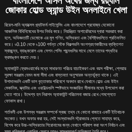
বাংলাদেশে আসল অর্থের জন্য রয়্যাল
জোকার হোল্ড অ্যান্ড উইন অনলাইনে খেলা
রিয়েল-মানি অ্যাক্সেস প্ল্যাটফর্ম লাইসেন্সিং এবং বাংলাদেশে প্রযোজ্য যেকোনো
আঞ্চলিক বিধিনিষেধের উপর নির্ভর করে। নিয়ন্ত্রিত অপারেটরদের দ্বারা সরবরাহ করা
হলে, অভিজ্ঞতাটি ডেমোকে এর মূল গণিত, অস্থিরতা এবং বৈশিষ্ট্যগুলিতে প্রতিফলিত
করে। ৳0.10 থেকে ৳100 পর্যন্ত স্টেক বিকল্পগুলি অংশগ্রহণকারীদের ব্যক্তিগত
স্বাচ্ছন্দ্য, ব্যাঙ্করোল এবং সেশন পেসিং পছন্দগুলির সাথে মেলে তাদের পদ্ধতির
ক্রমাঙ্কন করতে দেয়৷।
অ্যাকাউন্ট ফ্রেমওয়ার্কের মধ্যে সাধারণত পরিচয় যাচাইকরণ এবং বয়স পরীক্ষা, প্লেয়ার
সুরক্ষা সরঞ্জাম যেমন জমা সীমা এবং বাস্তবতা অনুস্মারক অন্তর্ভুক্ত থাকে। এই
উপাদানগুলি একটি ভাল বৃত্তাকার পরিবেশে অবদান রাখে যেখানে হোল্ড এবং উইন
মেকানিক, স্ক্যাটার এবং ওয়াইল্ডগুলি স্পষ্টভাবে সংজ্ঞায়িত সীমানার মধ্যে উপভোগ করা
যেতে পারে। উদ্দেশ্য হল নিরাপদ অ্যাকাউন্ট পরিচালনা বজায় রেখে গেমপ্লেতে
ফোকাস রাখা।
শর্তাবলী এবং উপলব্ধ সরঞ্জাম সম্পর্কে স্বচ্ছ তথ্য যে কোনো বাজারে একটি ইতিবাচক
সংকেত। যখন অফার করা হয়, সেই সংস্থানগুলি স্ট্রাকচার প্লেতে সাহায্য করে,
বিশেষ করে উচ্চ-অস্থিরতার শিরোনামের জন্য যেখানে পরিমাপ করা অংশ নির্বাচন এবং
সময় পরিকল্পনা একাধিক সেশনে আরও সামঞ্জস্যপূর্ণ অভিজ্ঞতা তৈরি করে।