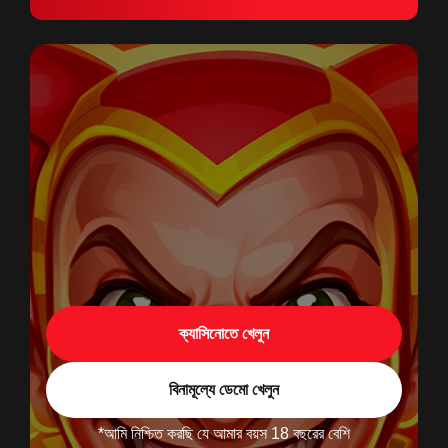
ক্যাসিনোতে খেলুন
বিনামূল্যে ডেমো খেলুন
*আমি নিশ্চিত করছি যে আমার বয়স 18 বছরের বেশি