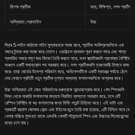
বিশেষ প্রতীক
বন্য, বিক্ষিপ্ত, নগদ প্রতীক
অস্থিরতা প্রোফাইল
উচ্চ
স্থির 5-লাইন কাঠামো লাইন মূল্যায়নকে সহজ রাখে, প্রতীক সংমিশ্রণগুলিকে এক
নজরে ট্র্যাক করা সহজ করে তোলে। ওয়াইল্ডস ব্যবধান পূরণ করতে পারে এবং শান্ত
প্রসারিত সময়ে মসৃণ জয় বিতরণ তৈরি করতে পারে, যখন স্ক্যাটারগুলি প্রযোজ্য বৈশিষ্ট্য
অঞ্চলে একটি সমান্তরাল পথ সরবরাহ করে। নগদ প্রতীকগুলি ত্বরণকারী হিসাবে কাজ
করে- তারা বোর্ডের উদ্দেশ্য পরিবর্তন করে, অধিবেশনটিকে একটি স্বতন্ত্র পর্যায়ে ঠেলে
দেয় যেখানে প্রতিটি নতুন প্রতীক দৃশ্যত সম্ভাব্য ফলাফলগুলিকে অগ্রসর করে।
উচ্চ অস্থিরতা এই মোড পরিবর্তনের গুরুত্বকে আন্ডারস্কোর করে। বেস স্পিনগুলি
নিম্ন থেকে মাঝারি ফলাফলের মাধ্যমে নিয়মিত ব্যস্ততা সরবরাহ করে, তবে এটি
রেস্পিন বৈশিষ্ট্য যা বড় ফলাফলের জন্য টার্নিং পয়েন্ট চিহ্নিত করে। এই ভাটা এবং
প্রবাহটি রয়্যাল জোকার হোল্ড এবং উইনের ছন্দে তৈরি করা হয়েছে, এটি নিশ্চিত করে যে
খেলার পরিচয় সুসংহত থাকে এমনকি খেলাটি স্ট্যান্ডার্ড স্পিন এবং উচ্চতর সিকোয়েন্সের
মধ্যে চলে যায়।