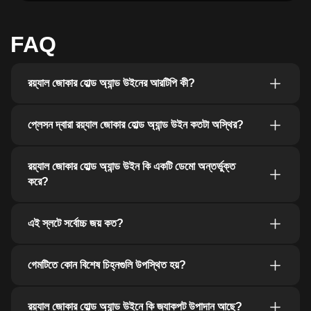
FAQ
রয়্যাল জোকার হোল্ড অ্যান্ড উইনের আরটিপি কী?
প্লেসন দ্বারা রয়্যাল জোকার হোল্ড অ্যান্ড উইন কতটা অস্থির?
রয়্যাল জোকার হোল্ড অ্যান্ড উইন কি একটি ডেমো অন্তর্ভুক্ত
করে?
এই স্লটে সর্বোচ্চ জয় কত?
গেমটিতে কোন বিশেষ চিহ্নগুলি উপস্থিত হয়?
রয়্যাল জোকার হোল্ড অ্যান্ড উইনে কি জ্যাকপট উপাদান আছে?