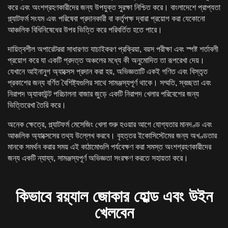
করে এবং অংশগ্রহণকারীদের জন্য উপযুক্ত সুরক্ষা নিশ্চিত করে। বাংলাদেশে প্রাপ্যতা
প্ল্যাটফর্ম সংযম এবং পরিষেবা প্রদানকারী বা কর্তৃপক্ষ দ্বারা প্রয়োগ করা যেকোনো
আঞ্চলিক বিধিনিষেধের উপর ভিত্তি করে পরিবর্তিত হতে পারে।
দায়িত্বশীল অপারেটররা সাধারণত যাচাইকরণ প্রক্রিয়া, বয়স পরীক্ষা এবং স্পষ্ট শর্তাবলী
প্রয়োগ করে যা একটি প্রদত্ত অঞ্চলের মধ্যে কী অনুমোদিত তা রূপরেখা দেয়।
যেখানে আইনানুগ অ্যাক্সেস প্রদান করা হয়, অভিজ্ঞতাটি একই গণিত এবং বিস্তৃত
প্রকাশের জন্য বর্ণিত বৈশিষ্ট্যগুলির সাথে সামঞ্জস্যপূর্ণ থাকে। সম্মতি, স্বচ্ছতা এবং
নিরাপদ অ্যাকাউন্ট পরিচালনা বাজার জুড়ে একটি নিরাপদ খেলার পরিবেশের জন্য
ভিত্তিরেখা তৈরি করে।
অনেক ক্ষেত্রে, প্ল্যাটফর্ম মেসেজিং খেলা শুরু হওয়ার আগে যোগ্যতার মানদণ্ড এবং
আঞ্চলিক অ্যাক্সেসের তথ্য উল্লেখ করবে। বৃহত্তর ইকোসিস্টেমের জন্য অখণ্ডতার
মানকে সমর্থন করার সময় এই কাঠামোগুলি পর্যবেক্ষণ করা সমস্ত অংশগ্রহণকারীদের
জন্য একটি ন্যায্য, সামঞ্জস্যপূর্ণ অভিজ্ঞতা সংরক্ষণ করতে সহায়তা করে।
কিভাবে রয়্যাল জোকার হোল্ড এবং উইন
খেলবেন