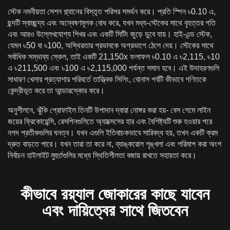
স্টেক নমনীয়তা সেশন প্ল্যানের বিস্তৃত পরিসর সমর্থন করে। প্রতি স্পিন ৳0.10 এ,
ছন্দটি স্বাচ্ছন্দ্য এবং অন্বেষণমূলক বোধ করে, যখন মধ্য-স্টেকের সাথে বৃহত্তর গতি
এবং আরও উল্লেখযোগ্য শিখর এবং একটি সিটিং জুড়ে ডুবে যায়। হাই-এন্ড স্টেক,
যেমন ৳50 বা ৳100, অস্থিরতার প্রভাবকে অগ্রভাগে ঠেলে দেয়। স্টেকের সাথে
সর্বাধিক সম্ভাব্য স্কেল, তাই একটি 21,150x ফলাফল ৳0.10 এ ৳2,115, ৳10
এ ৳211,500 এবং ৳100 এ ৳2,115,000 পর্যন্ত সমান হবে। এই উদাহরণগুলি
সাধারণ খেলার প্রত্যাশার পরিবর্তে তাত্ত্বিক সিলিং, বোনাস পর্বটি কীভাবে গণিতকে
কেন্দ্রীভূত করে তা আন্ডারস্কোর করে।
অনুশীলনে, ঝুঁকি প্রোফাইল তিনটি উপাদান দ্বারা নোঙ্গর করা হয়- বেস গেমে লাইন
জয়ের ফ্রিকোয়েন্সি, রেসপিনগুলিতে অ্যাক্সেসের হার এবং বৈশিষ্ট্যটি শুরু হওয়ার পরে
নগদ প্রতীকগুলির ঘনত্ব। যখন এগুলি ইতিবাচকভাবে সারিবদ্ধ হয়, তখন একটি ক্রম
দ্রুত বাড়তে পারে। যখন তারা তা করে না, ব্যাঙ্করোল শৃঙ্খলা এবং পরিমাপ করা অংশ
নির্বাচন হাইলাইট মুহুর্তগুলির মধ্যে স্থিতিশীলতা বজায় রাখতে সহায়তা করে।
কীভাবে রয়্যাল জোকারের কাছে যাবেন
এবং দায়িত্বের সাথে জিতবেন