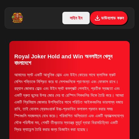
সাইন ইন
ডাউনলোড করুন
Royal Joker Hold and Win অনলাইনে খেলুন
বাংলাদেশে
আমাদের স্লট একটি আধুনিক হোল্ড এবং উইন কোরের সাথে ক্লাসিক ফ্রুট
মেশিন শক্তিকে মিশ্রিত করে যা সেশনগুলিকে প্রাণবন্ত এবং ফোকাস রাখে।
রয়্যাল জোকার হোল্ড এবং উইন স্লট কমপ্যাক্ট পেলাইন, প্রতীক স্বচ্ছতা এবং
একটি দ্রুত ছন্দের উপর জোর দেয় যা রেস্পিন পিকগুলির দিকে তৈরি করে। আমরা
একটি প্রিমিয়াম জোকার উপস্থিতির সাথে পরিচিত আইকনগুলির ভারসাম্য বজায়
রাখি, তাই বোনাস ফ্রেমওয়ার্ক উচ্চ-প্রভাবিত ফলাফল প্রদান করার সময়
স্পিনগুলি সহজলভ্য বোধ করে৷। পরিমাপিত অস্থিরতা এবং একটি অ্যাক্সেসযোগ্য
স্টেক পরিসীমা সহ, গেমটি তীব্রতার স্বতন্ত্র মুহূর্ত দ্বারা বিরামচিহ্নিত একটি
স্থির ক্যাডেন্স তৈরি করার জন্য ডিজাইন করা হয়েছে।