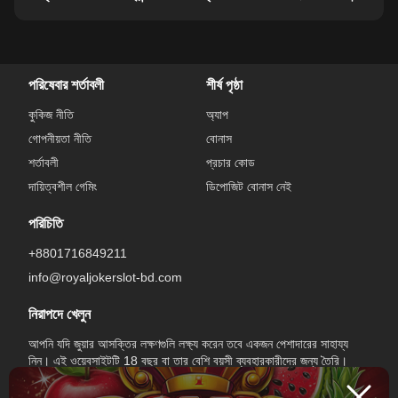
পরিষেবার শর্তাবলী
শীর্ষ পৃষ্ঠা
কুকিজ নীতি
অ্যাপ
গোপনীয়তা নীতি
বোনাস
শর্তাবলী
প্রচার কোড
দায়িত্বশীল গেমিং
ডিপোজিট বোনাস নেই
পরিচিতি
+8801716849211
info@royaljokerslot-bd.com
নিরাপদে খেলুন
আপনি যদি জুয়ার আসক্তির লক্ষণগুলি লক্ষ্য করেন তবে একজন পেশাদারের সাহায্য
নিন। এই ওয়েবসাইটটি 18 বছর বা তার বেশি বয়সী ব্যবহারকারীদের জন্য তৈরি।