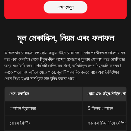
এখন খেলুন
মূল মেকানিক্স, নিয়ম এবং ফলাফল
অভিজ্ঞতার মেরুদণ্ড হল হোল্ড অ্যান্ড উইন মেকানিক। নগদ প্রতীকগুলি জায়গায় লক
করে এবং পেলাইন থেকে গ্রিড-ফিল লক্ষ্যে মনোযোগ পুনরায় ফোকাস করে রেসপিনের
জন্য মঞ্চ তৈরি করে। প্রতিটি রেস্পিনের সাথে, অতিরিক্ত নগদ চিহ্নগুলি অবতরণ
করতে পারে এবং আটকে যেতে পারে, ক্রমটি প্রসারিত করতে পারে এবং বৈশিষ্ট্যের
শেষে স্থির হওয়া সামগ্রিক মান বৃদ্ধি করতে পারে।
গেম মেকানিক্স
হোল্ড এবং উইন-স্টাইল বোনাস 
পেলাইন স্ট্রাকচার
5 ফিক্সড পেলাইন
বোনাস বৈশিষ্ট্য
লক করা চিহ্ন দিয়ে রেস্পিন ধ